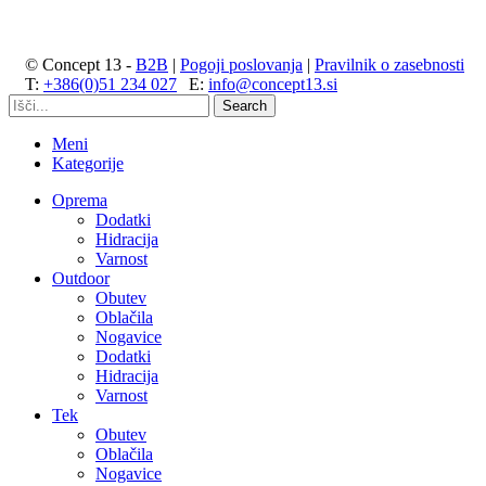
© Concept 13 -
B2B
|
Pogoji poslovanja
|
Pravilnik o zasebnosti
T:
+386(0)51 234 027
|
E:
info@concept13.si
Search
Meni
Kategorije
Oprema
Dodatki
Hidracija
Varnost
Outdoor
Obutev
Oblačila
Nogavice
Dodatki
Hidracija
Varnost
Tek
Obutev
Oblačila
Nogavice