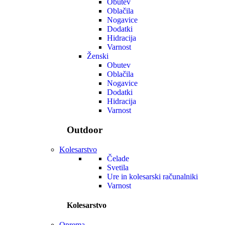
Obutev
Oblačila
Nogavice
Dodatki
Hidracija
Varnost
Ženski
Obutev
Oblačila
Nogavice
Dodatki
Hidracija
Varnost
Outdoor
Kolesarstvo
Čelade
Svetila
Ure in kolesarski računalniki
Varnost
Kolesarstvo
Oprema