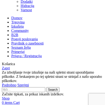
Dodatki
Hidracija
Varnost
Domov
Trgovina
Izkušnja
Community
B2B
Pogoji poslovanja
Pravilnik o zasebnosti
Seznam želja
Primerjaj
Prijava / Registracija
Košarica
Zapri
Za izboljšanje tvoje izkušnje na naši spletni strani uporabljamo
piškotke.
Z brskanjem po tej spletni strani se strinjaš z našo uporabo
piškotkov.
Podrobno
Sprejmi
Search
Začnite tipkati, za prikaz iskanih izdelkov.
Shop
0
items
Cart